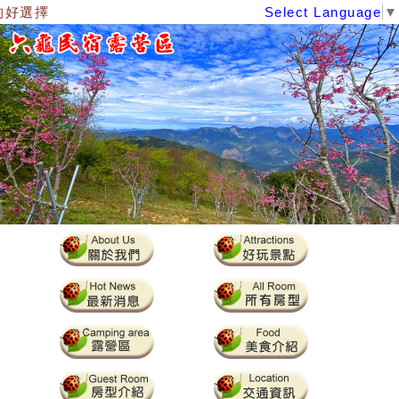
好選擇
Select Language
▼