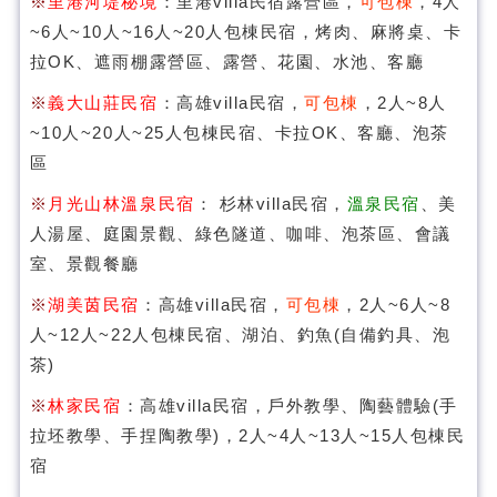
※
里港河堤秘境
：里港villa民宿露營區，
可包棟
，4人
~6人~10人~16人~20人包棟民宿，烤肉、麻將桌、卡
拉OK、遮雨棚露營區、露營、花園、水池、客廳
※
義大山莊民宿
：高雄villa民宿，
可包棟
，2人~8人
~10人~20人~25人包棟民宿、卡拉OK、客廳、泡茶
區
※
月光山林溫泉民宿
： 杉林villa民宿，
溫泉民宿
、美
人湯屋、庭園景觀、綠色隧道、咖啡、泡茶區、會議
室、景觀餐廳
※
湖美茵民宿
：高雄villa民宿，
可包棟
，2人~6人~8
人~12人~22人包棟民宿、湖泊、釣魚(自備釣具、泡
茶)
※
林家民宿
：高雄villa民宿，戶外教學、陶藝體驗(手
拉坯教學、手捏陶教學)，2人~4人~13人~15人包棟民
宿