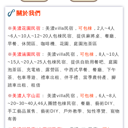
關於我們
※
美濃花園民宿
：美濃villa民宿，
可包棟
，2人~4人
~6人~10人~12~20人包棟民宿、提供麻將桌、餐廳、
早餐、休閒區、咖啡機、花園、庭園泡茶區
※
美濃涵園民宿
： 美濃villa民宿，
可包棟
，8人~10人
~15人~20人~25人包棟民宿、提供自助用餐吧、庭園
泡茶區、充電樁、露營區、中西式早餐、餐廳、下午
茶、包車導遊、禮車出租、伴手禮、當季農特產、腳
踏車出租、租借
※
美濃人字山莊
： 美濃villa民宿，
可包棟
，6人~8人
~20~30~40人46人團體包棟民宿、餐廳、藝術DIY、
手工藝品展售、藝術DIY、戶外教學、知性導覽、寵物
有善