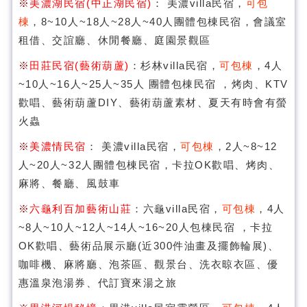
※
美濃湖民宿(中正湖民宿)
： 美濃villa民宿，
可包
棟
，8~10人~18人~28人~40人團體包棟民宿，會議室
租借、交誼廳、休閒餐廳、庭園景觀區
※
田莊民宿(藝術葫蘆)
：杉林villa民宿，
可包棟
，4人
~10人~16人~25人~35人 團體包棟民宿 ，烤肉、KTV
歡唱、藝術葫蘆DIY、藝術葫蘆素材、夏天有時會有螢
火蟲
※
美濃情民宿
： 美濃villa民宿，
可包棟
，2人~8~12
人~20人~32人團體包棟民宿，卡拉OK歡唱、烤肉、
麻將、餐廳、風鼓車
※
六龜利百加藝術山莊
：六龜villa民宿，
可包棟
，4人
~8人~10人~12人~14人~16~20人包棟民宿 ，卡拉
OK歡唱、藝術品展示廳(近300件油畫及擺飾輪展)、
咖啡機、麻將廳、泡茶區、觀景台、洗衣晾衣區、優
惠溫泉泡湯券、代訂寶來湯之旅