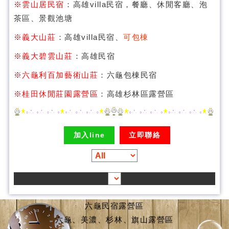
※
雲山居民宿
：高雄villa民宿，餐廳、休閒客廳、泡
茶區、景觀池塘
※
義大山莊
：高雄villa民宿、
可包棟
※
義大碧雲山莊
：高雄民宿
※
六龜利百加藝術山莊
：六龜包棟民宿
※
桂田休閒莊園露營區
：高雄杉林區露營區
加入line
立即聯絡
六龜民宿露營區
六龜、美濃、杉林、旗山露營區