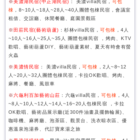
※
美濃湖民宿(中正湖民宿)
： 美濃villa民宿，
可包
棟
，8~10人~18人~28人~40人團體包棟民宿，會議室
租借、交誼廳、休閒餐廳、庭園景觀區
※
田莊民宿(藝術葫蘆)
：杉林villa民宿，
可包棟
，4人
~10人~16人~25人~35人 團體包棟民宿 ，烤肉、KTV
歡唱、藝術葫蘆DIY、藝術葫蘆素材、夏天有時會有螢
火蟲
※
美濃情民宿
： 美濃villa民宿，
可包棟
，2人~8~12
人~20人~32人團體包棟民宿，卡拉OK歡唱、烤肉、
麻將、餐廳、風鼓車
※
六龜利百加藝術山莊
：六龜villa民宿，
可包棟
，4人
~8人~10人~12人~14人~16~20人包棟民宿 ，卡拉
OK歡唱、藝術品展示廳(近300件油畫及擺飾輪展)、
咖啡機、麻將廳、泡茶區、觀景台、洗衣晾衣區、優
惠溫泉泡湯券、代訂寶來湯之旅