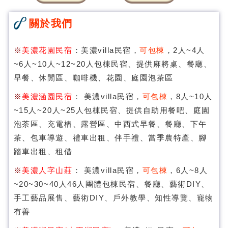
關於我們
※
美濃花園民宿
：美濃villa民宿，
可包棟
，2人~4人
~6人~10人~12~20人包棟民宿、提供麻將桌、餐廳、
早餐、休閒區、咖啡機、花園、庭園泡茶區
※
美濃涵園民宿
： 美濃villa民宿，
可包棟
，8人~10人
~15人~20人~25人包棟民宿、提供自助用餐吧、庭園
泡茶區、充電樁、露營區、中西式早餐、餐廳、下午
茶、包車導遊、禮車出租、伴手禮、當季農特產、腳
踏車出租、租借
※
美濃人字山莊
： 美濃villa民宿，
可包棟
，6人~8人
~20~30~40人46人團體包棟民宿、餐廳、藝術DIY、
手工藝品展售、藝術DIY、戶外教學、知性導覽、寵物
有善