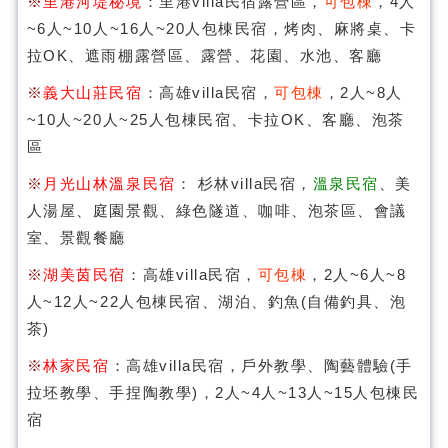
※
里港河堤秘境
：里港villa民宿露營區，
可包棟
，4人
~6人~10人~16人~20人包棟民宿，烤肉、麻將桌、卡
拉OK、遮雨棚露營區、露營、花園、水池、客廳
※
義大山莊民宿
：高雄villa民宿，
可包棟
，2人~8人
~10人~20人~25人包棟民宿、卡拉OK、客廳、泡茶
區
※
月光山林溫泉民宿
： 杉林villa民宿，
溫泉民宿
、美
人湯屋、庭園景觀、綠色隧道、咖啡、泡茶區、會議
室、景觀餐廳
※
湖美茵民宿
：高雄villa民宿，
可包棟
，2人~6人~8
人~12人~22人包棟民宿、湖泊、釣魚(自備釣具、泡
茶)
※
林家民宿
：高雄villa民宿，戶外教學、陶藝體驗(手
拉坯教學、手捏陶教學)，2人~4人~13人~15人包棟民
宿