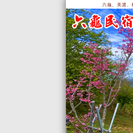
六龜、美濃、杉