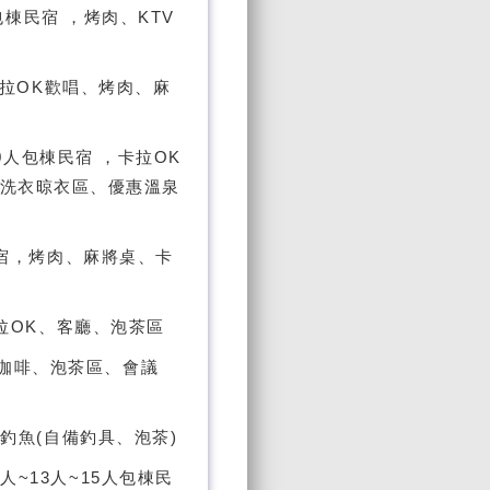
體包棟民宿 ，烤肉、KTV
，卡拉OK歡唱、烤肉、麻
~20人包棟民宿 ，卡拉OK
、洗衣晾衣區、優惠溫泉
棟民宿，烤肉、麻將桌、卡
卡拉OK、客廳、泡茶區
咖啡、泡茶區、會議
、釣魚(自備釣具、泡茶)
人~13人~15人包棟民