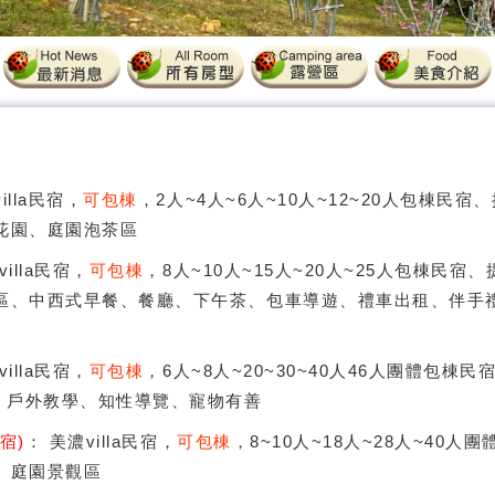
illa民宿，
可包棟
，2人~4人~6人~10人~12~20人包棟民
花園、庭園泡茶區
villa民宿，
可包棟
，8人~10人~15人~20人~25人包棟民
區、中西式早餐、餐廳、下午茶、包車導遊、禮車出租、伴手
villa民宿，
可包棟
，6人~8人~20~30~40人46人團體包棟
Y、戶外教學、知性導覽、寵物有善
宿)
： 美濃villa民宿，
可包棟
，8~10人~18人~28人~40
、庭園景觀區