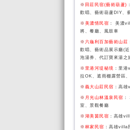
※
田莊民宿(藝術葫蘆)
歡唱、藝術葫蘆DIY
※
美濃情民宿
： 美濃vi
將、餐廳、風鼓車
※
六龜利百加藝術山莊
歡唱、藝術品展示廳(
泡湯券、代訂寶來湯之
※
里港河堤秘境
：里港v
拉OK、遮雨棚露營區
※
義大山莊民宿
：高雄v
※
月光山林溫泉民宿
： 
室、景觀餐廳
※
湖美茵民宿
：高雄vil
※
林家民宿
：高雄vil