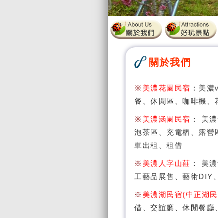
關於我們
※
美濃花園民宿
：美濃v
餐、休閒區、咖啡機、
※
美濃涵園民宿
： 美濃
泡茶區、充電樁、露營
車出租、租借
※
美濃人字山莊
： 美濃
工藝品展售、藝術DI
※
美濃湖民宿(中正湖民
借、交誼廳、休閒餐廳