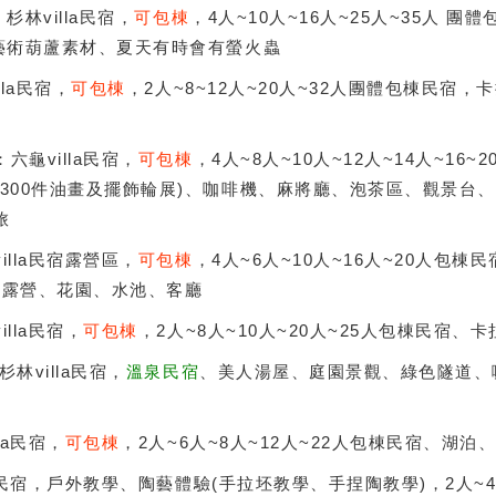
：杉林villa民宿，
可包棟
，4人~10人~16人~25人~35人 團
、藝術葫蘆素材、夏天有時會有螢火蟲
lla民宿，
可包棟
，2人~8~12人~20人~32人團體包棟民宿
：六龜villa民宿，
可包棟
，4人~8人~10人~12人~14人~16
近300件油畫及擺飾輪展)、咖啡機、麻將廳、泡茶區、觀景台
旅
illa民宿露營區，
可包棟
，4人~6人~10人~16人~20人包
、露營、花園、水池、客廳
illa民宿，
可包棟
，2人~8人~10人~20人~25人包棟民宿、
杉林villa民宿，
溫泉民宿
、美人湯屋、庭園景觀、綠色隧道、
la民宿，
可包棟
，2人~6人~8人~12人~22人包棟民宿、湖泊
la民宿，戶外教學、陶藝體驗(手拉坯教學、手捏陶教學)，2人~4