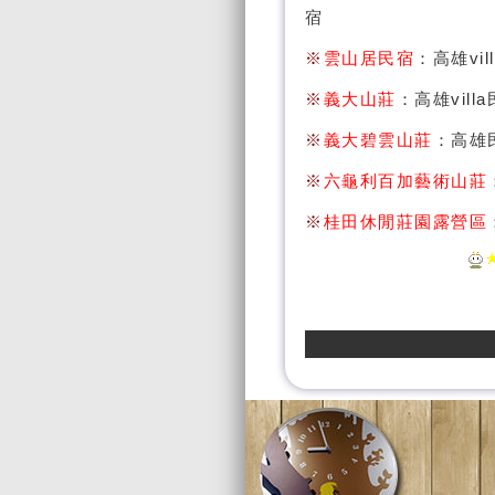
宿
※
雲山居民宿
：高雄v
※
義大山莊
：高雄vill
※
義大碧雲山莊
：高雄
※
六龜利百加藝術山莊
※
桂田休閒莊園露營區