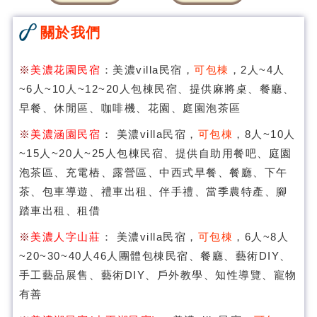
關於我們
※
美濃花園民宿
：美濃villa民宿，
可包棟
，2人~4人
~6人~10人~12~20人包棟民宿、提供麻將桌、餐廳、
早餐、休閒區、咖啡機、花園、庭園泡茶區
※
美濃涵園民宿
： 美濃villa民宿，
可包棟
，8人~10人
~15人~20人~25人包棟民宿、提供自助用餐吧、庭園
泡茶區、充電樁、露營區、中西式早餐、餐廳、下午
茶、包車導遊、禮車出租、伴手禮、當季農特產、腳
踏車出租、租借
※
美濃人字山莊
： 美濃villa民宿，
可包棟
，6人~8人
~20~30~40人46人團體包棟民宿、餐廳、藝術DIY、
手工藝品展售、藝術DIY、戶外教學、知性導覽、寵物
有善