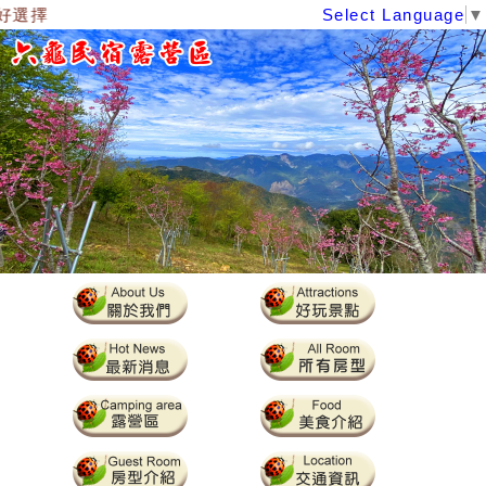
好選擇
Select Language
▼