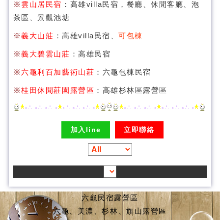
※
雲山居民宿
：高雄villa民宿，餐廳、休閒客廳、泡
茶區、景觀池塘
※
義大山莊
：高雄villa民宿、
可包棟
※
義大碧雲山莊
：高雄民宿
※
六龜利百加藝術山莊
：六龜包棟民宿
※
桂田休閒莊園露營區
：高雄杉林區露營區
加入line
立即聯絡
六龜民宿露營區
六龜、美濃、杉林、旗山露營區