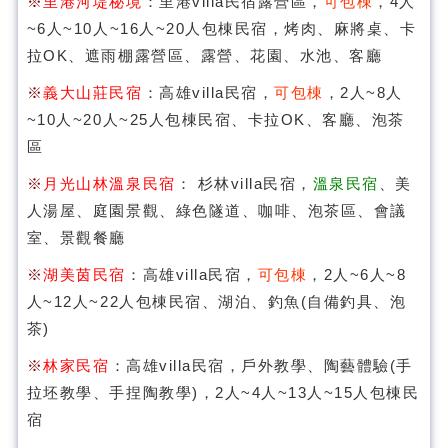
※
里港河堤秘境
：里港villa民宿露營區，
可包棟
，4人
~6人~10人~16人~20人包棟民宿，烤肉、麻將桌、卡
拉OK、遮雨棚露營區、露營、花園、水池、客廳
※
義大山莊民宿
：高雄villa民宿，
可包棟
，2人~8人
~10人~20人~25人包棟民宿、卡拉OK、客廳、泡茶
區
※
月光山林溫泉民宿
： 杉林villa民宿，
溫泉民宿
、美
人湯屋、庭園景觀、綠色隧道、咖啡、泡茶區、會議
室、景觀餐廳
※
湖美茵民宿
：高雄villa民宿，
可包棟
，2人~6人~8
人~12人~22人包棟民宿、湖泊、釣魚(自備釣具、泡
茶)
※
林家民宿
：高雄villa民宿，戶外教學、陶藝體驗(手
拉坯教學、手捏陶教學)，2人~4人~13人~15人包棟民
宿