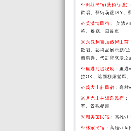
※
田莊民宿(藝術葫蘆)
歡唱、藝術葫蘆DIY
※
美濃情民宿
： 美濃vi
將、餐廳、風鼓車
※
六龜利百加藝術山莊
歡唱、藝術品展示廳(
泡湯券、代訂寶來湯之
※
里港河堤秘境
：里港v
拉OK、遮雨棚露營區
※
義大山莊民宿
：高雄v
※
月光山林溫泉民宿
： 
室、景觀餐廳
※
湖美茵民宿
：高雄vil
※
林家民宿
：高雄vil