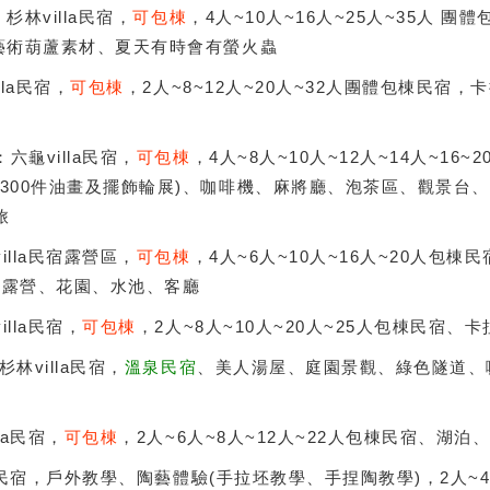
：杉林villa民宿，
可包棟
，4人~10人~16人~25人~35人 團
、藝術葫蘆素材、夏天有時會有螢火蟲
lla民宿，
可包棟
，2人~8~12人~20人~32人團體包棟民宿
：六龜villa民宿，
可包棟
，4人~8人~10人~12人~14人~16
近300件油畫及擺飾輪展)、咖啡機、麻將廳、泡茶區、觀景台
旅
illa民宿露營區，
可包棟
，4人~6人~10人~16人~20人包
、露營、花園、水池、客廳
illa民宿，
可包棟
，2人~8人~10人~20人~25人包棟民宿、
杉林villa民宿，
溫泉民宿
、美人湯屋、庭園景觀、綠色隧道、
la民宿，
可包棟
，2人~6人~8人~12人~22人包棟民宿、湖泊
la民宿，戶外教學、陶藝體驗(手拉坯教學、手捏陶教學)，2人~4