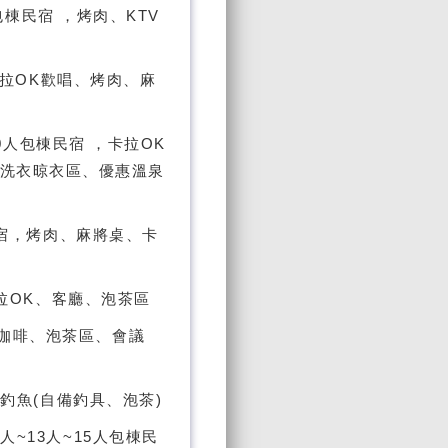
體包棟民宿 ，烤肉、KTV
，卡拉OK歡唱、烤肉、麻
~20人包棟民宿 ，卡拉OK
、洗衣晾衣區、優惠溫泉
棟民宿，烤肉、麻將桌、卡
卡拉OK、客廳、泡茶區
咖啡、泡茶區、會議
、釣魚(自備釣具、泡茶)
人~13人~15人包棟民