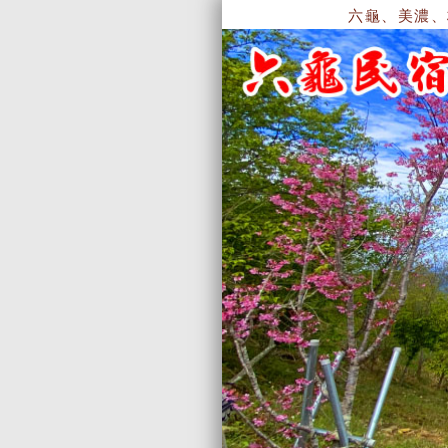
六龜、美濃、杉