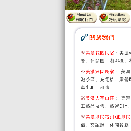
關於我們
※
美濃花園民宿
：美濃v
餐、休閒區、咖啡機、
※
美濃涵園民宿
： 美濃
泡茶區、充電樁、露營
車出租、租借
※
美濃人字山莊
： 美濃
工藝品展售、藝術DI
※
美濃湖民宿(中正湖民
借、交誼廳、休閒餐廳