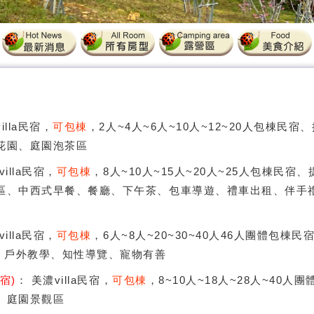
illa民宿，
可包棟
，2人~4人~6人~10人~12~20人包棟民
花園、庭園泡茶區
villa民宿，
可包棟
，8人~10人~15人~20人~25人包棟民
區、中西式早餐、餐廳、下午茶、包車導遊、禮車出租、伴手
villa民宿，
可包棟
，6人~8人~20~30~40人46人團體包棟
Y、戶外教學、知性導覽、寵物有善
宿)
： 美濃villa民宿，
可包棟
，8~10人~18人~28人~40
、庭園景觀區