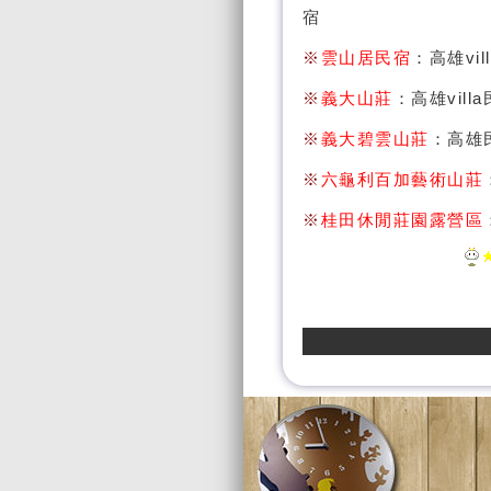
宿
※
雲山居民宿
：高雄v
※
義大山莊
：高雄vill
※
義大碧雲山莊
：高雄
※
六龜利百加藝術山莊
※
桂田休閒莊園露營區