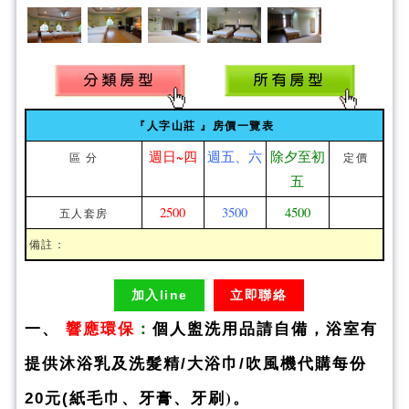
『人字山莊 』房價一覽表
週日~四
週五、六
除夕至初
區 分
定價
五
2500
3500
4500
五人套房
備註：
加入line
立即聯絡
一、
響應環保
：
個人盥洗用品請自備，浴室有
提供沐浴乳及洗髮精/大浴巾/吹風機
代購每份
)。
20元(紙毛巾、牙膏、牙刷