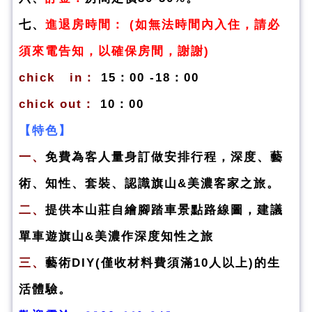
七、
進退房時間：
(如無法時間內入住，請必
須來電告知，以確保房間，謝謝)
chick in：
15：00 -18：00
chick out：
10：00
【特色】
一、
免費為客人量身訂做安排行程，深度、藝
術、知性、套裝、認識旗山&美濃客家之旅。
二、
提供本山莊自繪腳踏車景點路線圖，建議
單車遊旗山&美濃作深度知性之旅
三、
藝術DIY(僅收材料費須滿10人以上)的生
活體驗。