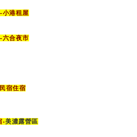
-小港租屋
宿
-六合夜市
樓民宿住宿
宿
-
美濃露營區