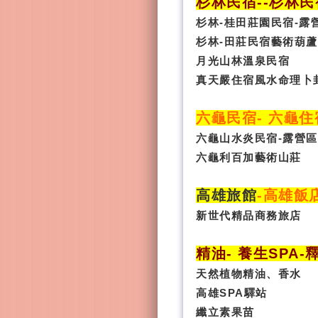
杉林民宿
-
-杉林民
杉林-桂田莊園民宿-露
杉林-田莊民宿藝術葫蘆
月光山林溫泉民宿
真天嚴住宿風水命理卜
六龜民宿
-
六龜住
六龜山水炎民宿-露營區
六龜利百加藝術山莊
高雄旅館
-
高雄飯
新世代精品商務旅店
精油- 養生SPA
-
天然植物精油、香水
高雄SPA驛站
纖立素果苗