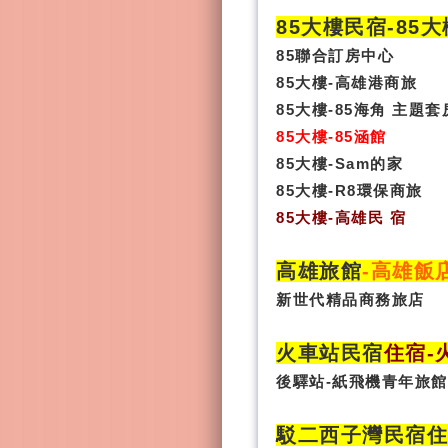
85大樓民宿-
85
85聯合訂房中心
85大樓-高雄港商旅
85大樓-85海角 主題套
85大樓-85涵館
85大樓-Sam的家
85大樓-R8環保商旅
85大樓
-
高雄民 宿
高雄旅館
-
高雄飯
新世代精品商務旅店
火車站民宿
住宿
-
後驛站-紙飛機青年旅館
駁二西子灣民宿