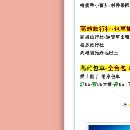
橙蜜香小蕃茄-村香果園
高雄旅行社
-
包車
高雄旅行社
-
遊覽車出租
看多旅行社
高雄陽光綠地巴士
高雄包車
-
全台包 
愛上墾丁-兩岸包車
訂
85
-藍
85大樓
-品
85