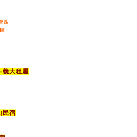
營區
營區
宿
-義大租屋
山民宿