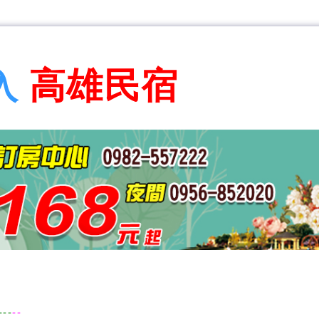
高雄民宿
入
---
--