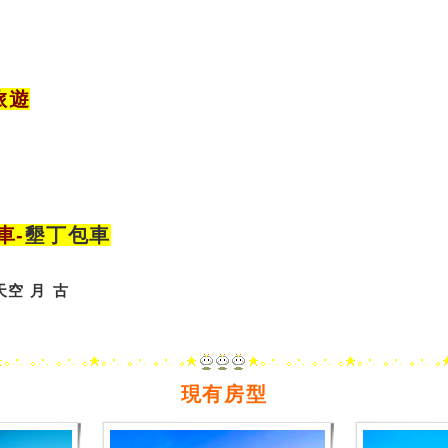
旅遊
車
-
墾丁包車
天空
月
古
現有房型