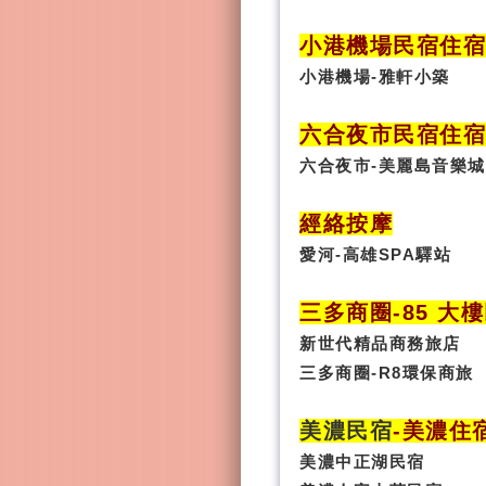
小港機場民宿住宿
小港機場-雅軒小築
六合夜市民宿
住
六合夜市-美麗島音樂城
經絡按摩
愛河-高雄SPA驛站
三多商圈
-85 大
新世代精品商務旅店
三多商圈-R8環保商旅
美濃民宿
-
美濃住
美濃中正湖民宿