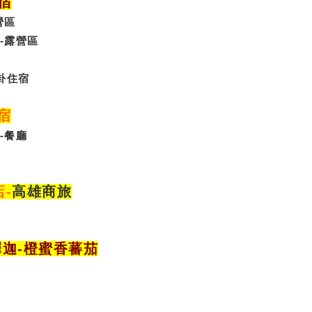
宿
營區
-露營區
卦
住宿
宿
-
餐廳
店
-
高雄商旅
釋迦-橙蜜香蕃茄