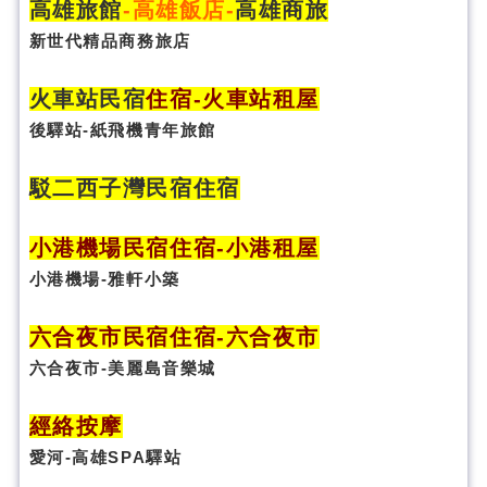
高雄旅館
-
高雄飯店
-
高雄商旅
新世代精品商務旅店
火車站民宿
住宿
-火車站租屋
後驛站-紙飛機青年旅館
駁二西子灣民宿住宿
小港機場民宿住宿-小港租屋
小港機場-雅軒小築
六合夜市民宿
住宿
-六合夜市
六合夜市-美麗島音樂城
經絡按摩
愛河-高雄SPA驛站