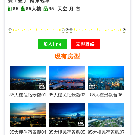
愛上墾丁-兩岸包車
訂
85
-藍
85大樓
-品
85
天空
月
古
加入line
立即聯絡
現有房型
85大樓民宿景觀02
85大樓住宿景觀01
85大樓景觀台06
85大樓住宿景觀04
85大樓民宿景觀07
85大樓民宿景觀05