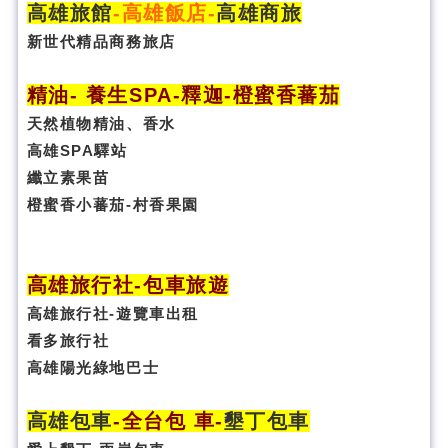
高雄旅館
-
高雄飯店
-
高雄商旅
新世代精品商務旅店
精油- 養生SPA
-
釋迦-橙蜜香蕃茄
天然植物精油、香水
高雄SPA驛站
纖立素果苗
橙蜜香小蕃茄-村香果園
高雄旅行社
-
包車旅遊
高雄旅行社
-
遊覽車出租
看多旅行社
高雄陽光綠地巴士
高雄包車
-
全台包 車
-
墾丁包車