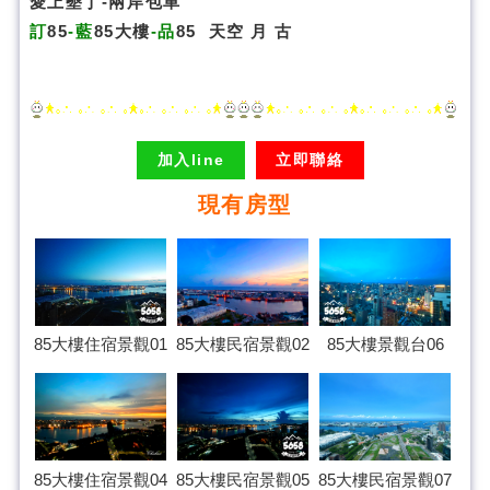
愛上墾丁-兩岸包車
訂
85
-藍
85大樓
-品
85
天空
月
古
加入line
立即聯絡
現有房型
85大樓民宿景觀02
85大樓住宿景觀01
85大樓景觀台06
85大樓住宿景觀04
85大樓民宿景觀07
85大樓民宿景觀05