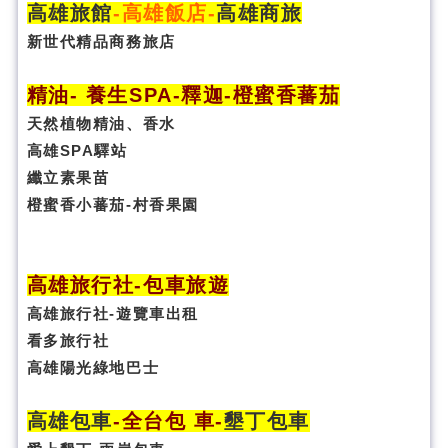
高雄旅館
-
高雄飯店
-
高雄商旅
新世代精品商務旅店
精油- 養生SPA
-
釋迦-橙蜜香蕃茄
天然植物精油、香水
高雄SPA驛站
纖立素果苗
橙蜜香小蕃茄-村香果園
高雄旅行社
-
包車旅遊
高雄旅行社
-
遊覽車出租
看多旅行社
高雄陽光綠地巴士
高雄包車
-
全台包 車
-
墾丁包車