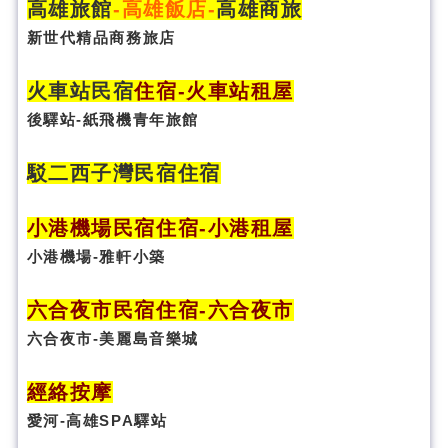
高雄旅館
-
高雄飯店
-
高雄商旅
新世代精品商務旅店
火車站民宿
住宿
-火車站租屋
後驛站-紙飛機青年旅館
駁二西子灣民宿住宿
小港機場民宿住宿-小港租屋
小港機場-雅軒小築
六合夜市民宿
住宿
-六合夜市
六合夜市-美麗島音樂城
經絡按摩
愛河-高雄SPA驛站