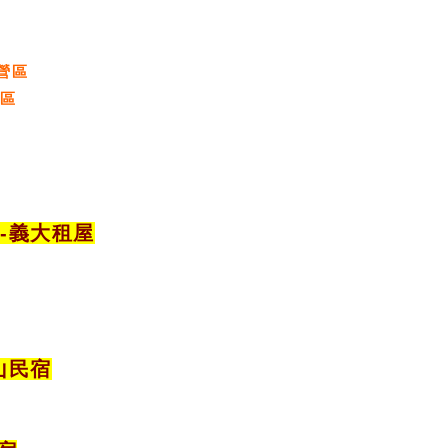
營區
營區
宿
-義大租屋
山民宿