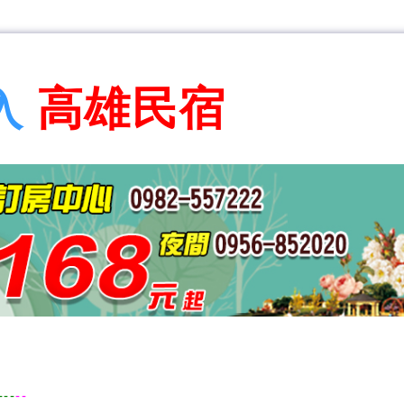
高雄民宿
入
---
--