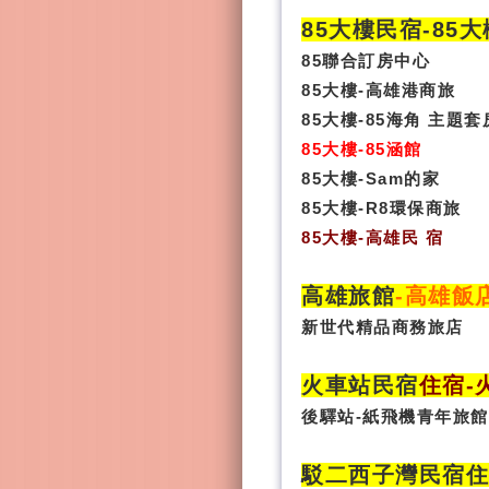
85大樓民宿-
85
85聯合訂房中心
85大樓-高雄港商旅
85大樓-85海角 主題套
85大樓-85涵館
85大樓-Sam的家
85大樓-R8環保商旅
85大樓
-
高雄民 宿
高雄旅館
-
高雄飯
新世代精品商務旅店
火車站民宿
住宿
-
後驛站-紙飛機青年旅館
駁二西子灣民宿