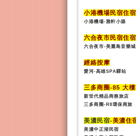
小港機場民宿住宿
小港機場-雅軒小築
六合夜市民宿
住
六合夜市-美麗島音樂城
經絡按摩
愛河-高雄SPA驛站
三多商圈
-85 大
新世代精品商務旅店
三多商圈-R8環保商旅
美濃民宿
-
美濃住
美濃中正湖民宿