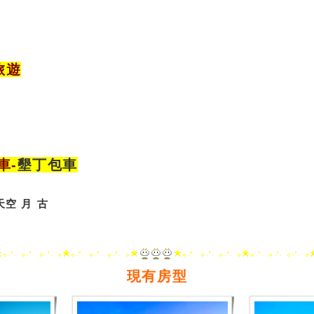
旅遊
車
-
墾丁包車
天空
月
古
現有房型