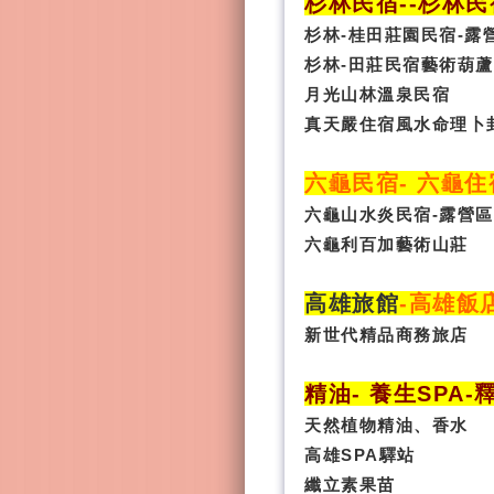
杉林民宿
-
-杉林民
杉林-桂田莊園民宿-露
杉林-田莊民宿藝術葫蘆
月光山林溫泉民宿
真天嚴住宿風水命理卜
六龜民宿
-
六龜住
六龜山水炎民宿-露營區
六龜利百加藝術山莊
高雄旅館
-
高雄飯
新世代精品商務旅店
精油- 養生SPA
-
天然植物精油、香水
高雄SPA驛站
纖立素果苗