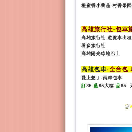
橙蜜香小蕃茄-村香果園
高雄旅行社
-
包車
高雄旅行社
-
遊覽車出租
看多旅行社
高雄陽光綠地巴士
高雄包車
-
全台包 
愛上墾丁-兩岸包車
訂
85
-藍
85大樓
-品
85