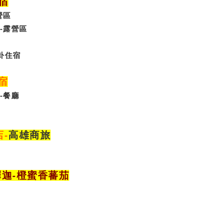
宿
營區
-露營區
卦
住宿
宿
-
餐廳
店
-
高雄商旅
釋迦-橙蜜香蕃茄