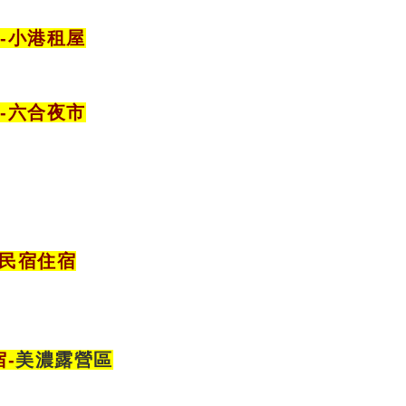
-小港租屋
宿
-六合夜市
樓民宿住宿
宿
-
美濃露營區