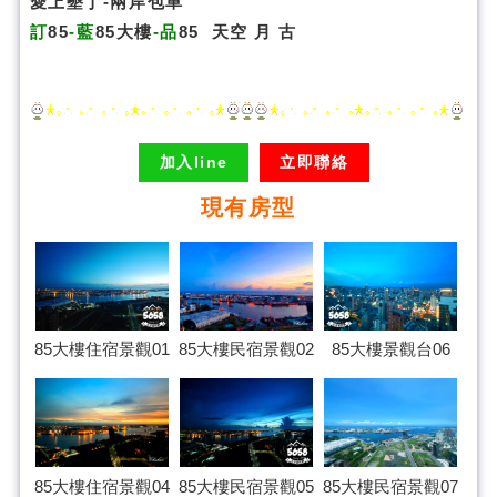
愛上墾丁-兩岸包車
訂
85
-藍
85大樓
-品
85
天空
月
古
加入line
立即聯絡
現有房型
85大樓民宿景觀02
85大樓住宿景觀01
85大樓景觀台06
85大樓住宿景觀04
85大樓民宿景觀07
85大樓民宿景觀05