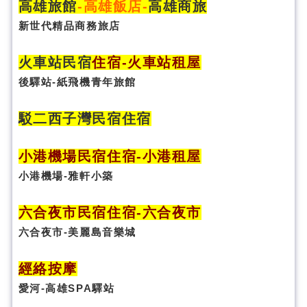
高雄旅館
-
高雄飯店
-
高雄商旅
新世代精品商務旅店
火車站民宿
住宿
-火車站租屋
後驛站-紙飛機青年旅館
駁二西子灣民宿住宿
小港機場民宿住宿-小港租屋
小港機場-雅軒小築
六合夜市民宿
住宿
-六合夜市
六合夜市-美麗島音樂城
經絡按摩
愛河-高雄SPA驛站