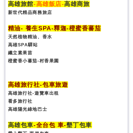
高雄旅館
-
高雄飯店
-
高雄商旅
新世代精品商務旅店
精油- 養生SPA
-
釋迦-橙蜜香蕃茄
天然植物精油、香水
高雄SPA驛站
纖立素果苗
橙蜜香小蕃茄-村香果園
高雄旅行社
-
包車旅遊
高雄旅行社
-
遊覽車出租
看多旅行社
高雄陽光綠地巴士
高雄包車
-
全台包 車
-
墾丁包車