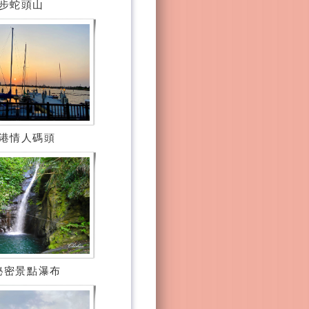
步蛇頭山
港情人碼頭
秘密景點瀑布