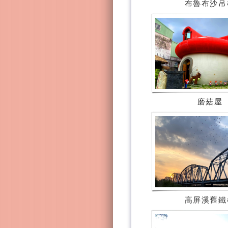
布魯布沙吊
磨菇屋
高屏溪舊鐵