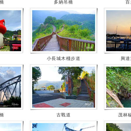
橋
多納吊橋
百
小長城木棧步道
興達
橋
古戰道
茂林