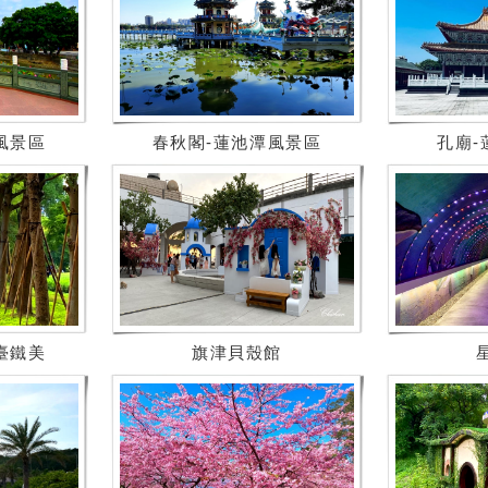
風景區
春秋閣-蓮池潭風景區
孔廟-
臺鐵美
旗津貝殼館