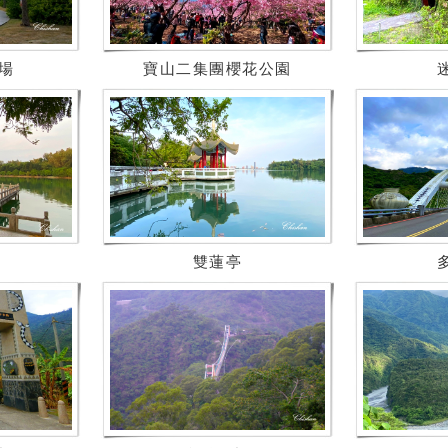
場
寶山二集團櫻花公園
雙蓮亭