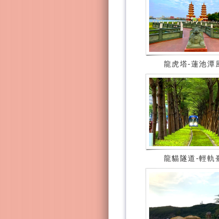
龍虎塔-蓮池潭
龍貓隧道-輕軌