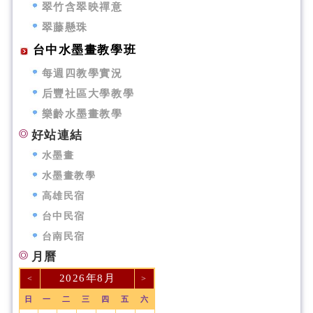
翠竹含翠映禪意
翠藤懸珠
台中水墨畫教學班
每週四教學實況
后豐社區大學教學
樂齡水墨畫教學
好站連結
水墨畫
水墨畫教學
高雄民宿
台中民宿
台南民宿
月曆
2026年8月
<
>
日
一
二
三
四
五
六