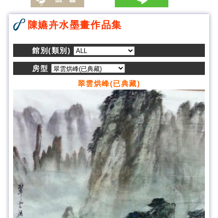
陳嬿卉水墨畫作品集
館別(類別)
房型
翠雲烘峰(已典藏)