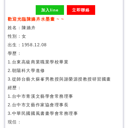
加入line
立即聯絡
歡迎光臨陳嬿卉水墨畫 ~ ~
姓名：陳嬿卉
性別：女
出生：1958.12.08
學歷：
1.台東高級商業職業學校畢業
2.朝陽科大學進修
3.從師台藝大蘇峯男教授與謝榮源授教授研習國畫
經歷：
1.台中市青溪文藝學會常務理事
2.台中市文藝作家協會理事長
3.中華民國國風書畫學會常務理事
現任：