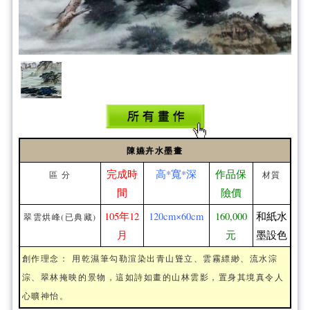
陳嬿卉水墨畫
完成時
高*寬*深
作品保
區 分
材質
間
險價
105年12
120cm×60cm
160,000
和紙水
翠雲烘峰(已典藏)
月
元
墨設色
創作理念： 用乾濕筆勾勒渲染出青山聳立、雲霧縹緲、流水淙
淙、翠林掩映的景物，這如詩如畫的山林雲影，置身其境真令人
心曠神怡。