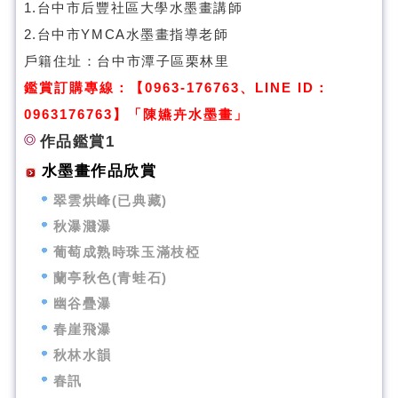
1.台中市后豐社區大學水墨畫講師
2.台中市YMCA水墨畫指導老師
戶籍住址：台中市潭子區栗林里
鑑賞訂購專線：【0963-176763、LINE ID：
0963176763】「陳嬿卉水墨畫」
作品鑑賞1
水墨畫作品欣賞
翠雲烘峰(已典藏)
秋瀑濺瀑
葡萄成熟時珠玉滿枝椏
蘭亭秋色(青蛙石)
幽谷疊瀑
春崖飛瀑
秋林水韻
春訊