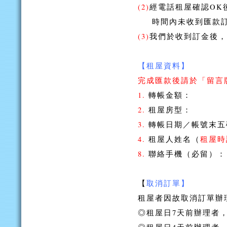
(2)
經電話租屋確認OK
時間內未收到匯款訂
(3)
我們於收到訂金後，
【租屋資料】
完成匯款後請於「留言
1.
轉帳金額：
2.
租屋房型：
3.
轉帳日期／帳號末五
4.
租屋人姓名（
租屋時
8.
聯絡手機（必留）：
【
取消訂單】
租屋者因故取消訂單辦
◎租屋日7天前辦理者，