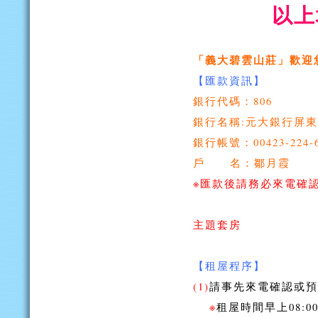
以上
「義大碧雲山莊」歡迎您 
【匯款資訊】
銀行代碼：
806
銀行名稱:元大銀行屏
銀行帳號：00423-224-6
戶 名
：
鄒月霞
※
匯款後請務必來電確認【092
「義
主題套房
【租屋程序】
(1)
請事先來電確認或預
※
租屋時間早上08:00