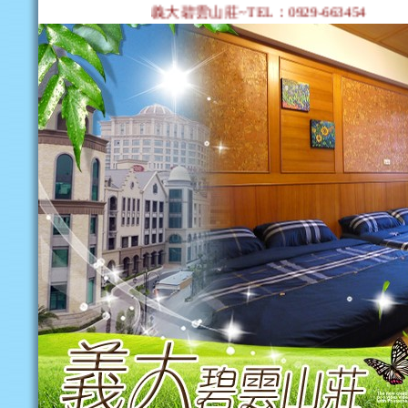
義大碧雲山莊~TEL：0929-663454