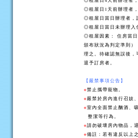
◎租屋日4天前辦理者，
◎租屋日1天前辦理者，
◎租屋日當日辦理者，訂
◎租屋日當日未辦理入
◎租屋因素： 住房當
頒布狀況為判定準則）
理之。待確認無誤後，
退予訂房者。
【嚴禁事項公告】
※
禁止攜帶寵物。
※
嚴禁於房內進行召妓
※
室內全面禁止酗酒、
整潔等行為。
※
請勿破壞房內物品，
※
備註：若有違反以上