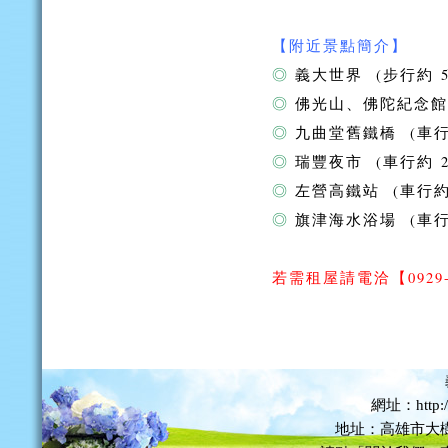
【附近景點簡介】
◎
義大世界 (步行約 5
◎
佛光山、佛陀紀念館 
◎
九曲堂舊鐵橋 (車行約
◎
瑞豐夜市 (車行約 2
◎
左營高鐵站 (車行約 
◎
旗津海水浴場 (車行約
若需租屋請電洽
【0929
網址：http://
地址：高雄市大樹