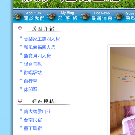
音樂家主題四人房
和風幸福四人房
熊寶貝四人房
陽台景觀
歡唱驛站
自行車
休閒區
義大碧雲山莊
台南民宿
墾丁民宿