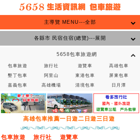
主導覽 MENU---全部
各縣市 民宿住宿(總覽)---展開
5658包車旅遊網
包車旅遊
旅行社
遊覽車
高雄包車
墾丁包車
阿里山
東港包車
屏東包車
嘉義包車
高雄機場
清境包車
日月潭
高雄包車推薦一日遊二日遊三日遊
包車旅遊
旅行社
遊覽車