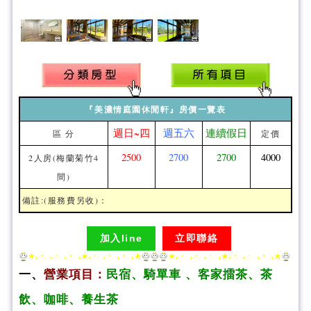
『美濃情庭園休閒軒』房價一覽表
週日~四
週五六
連續假日
區 分
定價
2500
2700
2700
4000
2人房(梅蘭菊竹4
間)
備註:(服務費另收)：
加入line
立即聯絡
一、
營業項目：
民宿、騎單車 、客家擂茶、茶
飲、咖啡、養生茶