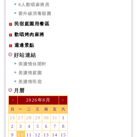
8人歡唱麻將房
紫外線消毒殺菌
民宿庭園用餐區
歡唱烤肉麻將
週邊景點
好站連結
美濃情休閒軒
美濃情庭園
美濃情民宿
月曆
2026年8月
<
>
日
一
二
三
四
五
六
26
27
28
29
30
31
1
2
3
4
5
6
7
8
9
10
11
12
13
14
15