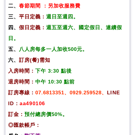
二、
春節期間 ：另加收服務費
三、
平日定義：
週日至週四。
四、
假日定義：
週五至週六、國定假日、連續假
日。
五、
八人房每多一人加收500元。
六、
訂房(餐)需知
入房時間：
下午 3:30 點後
退房時間：
中午 10:30 點前
訂房專線：
07.6813351、0929.259528、
LINE
ID：
aa490106
訂金：
預付總房價50%。
◎匯款帳戶：