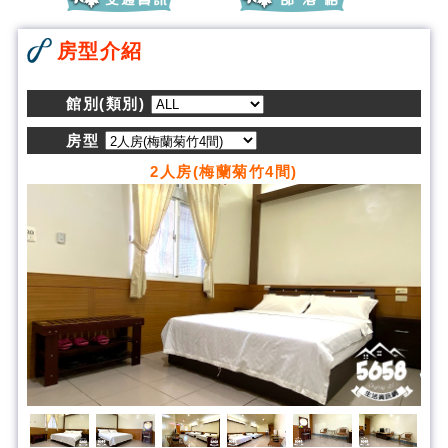
房型介紹
館別(類別)
房型
2人房(梅蘭菊竹4間)