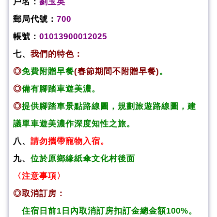
戶名：
劉玉英
郵局代號：
700
帳號：
01013900012025
七、
我們的特色：
◎
免費附贈早餐
(春節期間不附贈早餐)
。
◎
備有腳踏車遊美濃。
◎
提供腳踏車景點路線圖，規劃旅遊路線圖，建
議單車遊美濃作深度知性之旅。
八、
請勿攜帶寵物入宿。
九、
位於原鄉緣紙傘文化村後面
〈注意事項〉
◎取消訂房：
住宿日前1日內取消訂房扣訂金總金額100%。