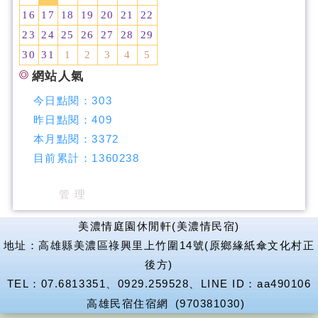
16
17
18
19
20
21
22
23
24
25
26
27
28
29
30
31
1
2
3
4
5
網站人氣
今日點閱：
303
昨日點閱：
409
本月點閱：
3372
目前累計：
1360238
管 理
美濃情庭園休閒軒(美濃情民宿)
地址：高雄縣美濃區祿興里上竹圍14號(原鄉緣紙傘文化村正
後方)
TEL：07.6813351、0929.259528、LINE ID：aa490106
高雄民宿住宿網
(970381030)