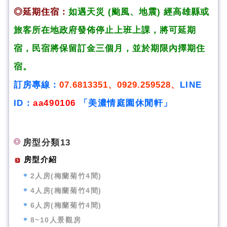
◎延期住宿：
如遇天災 (颱風、地震) 經高雄縣或
旅客所在地政府發佈停止上班上課，將可延期
宿，民宿將
保留訂金三個月，並於期限內擇期住
宿。
訂房專線：
07.6813351、0929.259528、
LINE
ID：
aa490106
「美濃情庭園休閒軒」
房型分類13
房型介紹
2人房(梅蘭菊竹4間)
4人房(梅蘭菊竹4間)
6人房(梅蘭菊竹4間)
8~10人景觀房