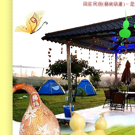
田莊民宿(藝術葫蘆) ~ 