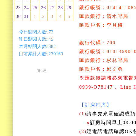
銀行帳號：0141411085
23
24
25
26
27
28
29
匯款銀行：清水郵局
30
31
1
2
3
4
5
匯款戶名：李月梅
今日點閱人數:
72
昨日點閱人數:
45
銀行代碼：700
本月點閱人數:
382
銀行帳號：0101369010
目前累計人數:
230169
匯款銀行：杉林郵局
匯款戶名：邱文勇
管 理
※匯款後請務必來電告
0939-O78147
、Line 
【訂房程序】
(1)
請事先來電確認或預
※
訂房時間早上08:00
(2)
經電話電話確認OK後