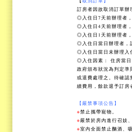
【
取消訂單】
訂房者因故取消訂單辦
◎入住日7天前辦理者，
◎入住
日4天前辦理者
◎
入住
日1天前辦理者
◎
入住
日當日辦理者，
◎
入住
日當日未辦理入
◎
入住
因素： 住房當
政府頒布狀況為判定準
或退費處理之。待確認
續費用，餘款退予訂房
【嚴禁事項公告】
※
禁止攜帶寵物。
※
嚴禁於房內進行召妓
※
室內全面禁止酗酒、