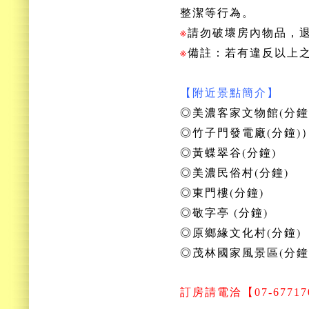
整潔等行為。
※
請勿破壞房內物品，
※
備註：若有違反以上
【附近景點簡介】
◎美濃客家文物館(分鐘
◎竹子門發電廠(分鐘)
◎黃蝶翠谷(分鐘)
◎美濃民俗村(分鐘)
◎東門樓(分鐘)
◎敬字亭 (分鐘)
◎原鄉緣文化村(分鐘)
◎茂林國家風景區(分鐘
訂房
請電洽【07-677170