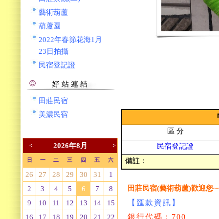
藝術葫蘆
葫蘆園
2022年春節花海1月
23日拍攝
民宿登記證
田莊民宿
美濃民宿
區 分
民宿登記證
2026年8月
<
>
備註：
日
一
二
三
四
五
六
26
27
28
29
30
31
1
田莊民宿(藝術葫蘆)歡迎您~
2
3
4
5
6
7
8
【匯款資訊】
9
10
11
12
13
14
15
銀行代碼：700
16
17
18
19
20
21
22